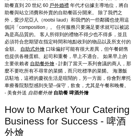
助餐直到 20 世紀 60
戶外婚禮
年代才佔據主導地位，將自
助餐與站立消費和外賣的自助餐區分開來。 除了我們之
外，愛沙尼亞人（rootsi laud）和我們的一些鄰國也使用這
個詞「composition」。 任何服務只要滿足要求就可以被認
為是高品質的。 客人所得到的禮物不得少也不得多，並且
必須符合您期望在指定時間和地點收到的物品以及所支付的
金額。
自助式外燴
口味偏好可能有很大差異，但午餐銷售
也提供各種蛋糕、起司和重餐，早上不適合。 如果早上的
主要依賴者
自助餐外燴
- 計劃了當天一系列會議的商人，那
麼不要吃所有不尋常的菜餚，而只吃標準的菜餚。 海灘飯
店駐地，這裡的慶祝生活是喧鬧的，另一方面，你會對摩托
車療養院類型感到失望--保守，飲食，尤其是午餐和晚餐。
- 美食外送
自助餐外燴
自助餐
啤酒外燴
How to Market Your Catering
Business for Success - 啤酒
外燴