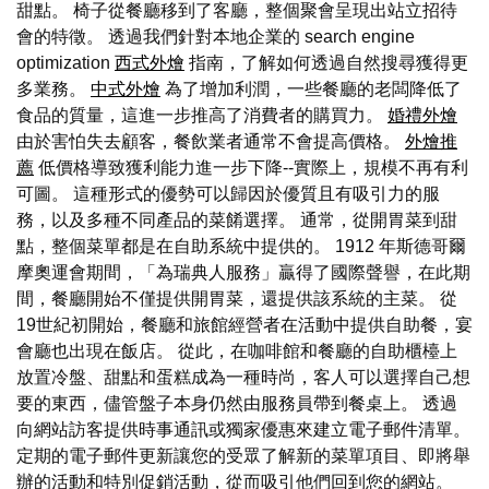
甜點。 椅子從餐廳移到了客廳，整個聚會呈現出站立招待
會的特徵。 透過我們針對本地企業的 search engine
optimization
西式外燴
指南，了解如何透過自然搜尋獲得更
多業務。
中式外燴
為了增加利潤，一些餐廳的老闆降低了
食品的質量，這進一步推高了消費者的購買力。
婚禮外燴
由於害怕失去顧客，餐飲業者通常不會提高價格。
外燴推
薦
低價格導致獲利能力進一步下降--實際上，規模不再有利
可圖。 這種形式的優勢可以歸因於優質且有吸引力的服
務，以及多種不同產品的菜餚選擇。 通常，從開胃菜到甜
點，整個菜單都是在自助系統中提供的。 1912 年斯德哥爾
摩奧運會期間，「為瑞典人服務」贏得了國際聲譽，在此期
間，餐廳開始不僅提供開胃菜，還提供該系統的主菜。 從
19世紀初開始，餐廳和旅館經營者在活動中提供自助餐，宴
會廳也出現在飯店。 從此，在咖啡館和餐廳的自助櫃檯上
放置冷盤、甜點和蛋糕成為一種時尚，客人可以選擇自己想
要的東西，儘管盤子本身仍然由服務員帶到餐桌上。 透過
向網站訪客提供時事通訊或獨家優惠來建立電子郵件清單。
定期的電子郵件更新讓您的受眾了解新的菜單項目、即將舉
辦的活動和特別促銷活動，從而吸引他們回到您的網站。