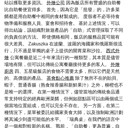
站以獲取更多資訊。
外燴公司
因為飯店所有豐盛的自助餐
比自助餐便宜得多。 首先，因為它是「批發」的，許多菜
餚都是用自助餐中相同的食材製成的。 度假者不必等待食
物準備和服務人員、宴會和招待會。 基於上述情況，可以
得出結論，該組織對旅遊產品的「自助」式管理採取了不同
的負責任的方法。 即使價格相同，飯店的服務品質可能有
很大差異。 Zakuszka 在波蘭、波羅的海國家和俄羅斯很流
行，只不過是單獨的桌子上提供的開胃菜和沙拉。
西式外
燴
公寓餐廳是近二十年來流行的一種類型，其本質是儘管
場地有限，但可以比傳統公寓餐廳接待更多的客人。
外燴
廚房
四、五星級飯店的食物不需要太多，所以它們是天然
的、高價值的產品。
茶會點心推薦
除了無所不在的貽貝、
蝦子、普通香腸（熟食辣香腸和新鮮果汁）之外，柳橙也不
是唯一的選擇。 在第一種情況下，儘管當地的傳統食品通
常支持特定的經典歐洲菜餚，但例如甜點區可以由兩個或三
個當地位置組成，也可以完全不存在。 另一方面，在第二
種情況下，菜單被委託給國家美食大師，以及強制歐洲計劃
將其減少到盡可能低的水平。 「瑞典桌」在我們的語言中
是一個相對較新的名稱。 戰前，「自助餐」更為普遍，自