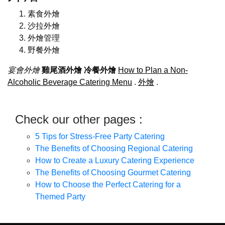
素食外燴
沙拉外燴
外燴管理
野餐外燴
宴會外燴
雞尾酒外燴
冷餐外燴
How to Plan a Non-
Alcoholic Beverage Catering Menu
.
外燴
.
Check our other pages :
5 Tips for Stress-Free Party Catering
The Benefits of Choosing Regional Catering
How to Create a Luxury Catering Experience
The Benefits of Choosing Gourmet Catering
How to Choose the Perfect Catering for a
Themed Party