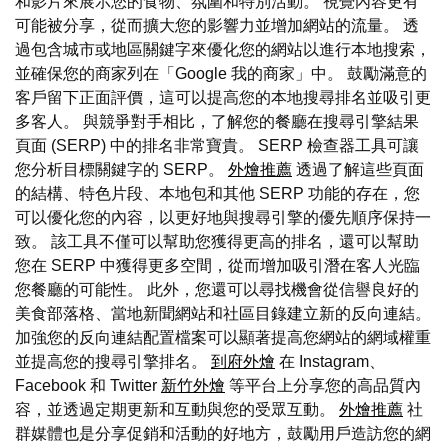
和影片來展示您的食物、氛圍和特別活動。 視覺內容更有
可能被分享，從而擴大您的影響力並增加網站的流量。 透
過包含城市或地區關鍵字來優化您的網站以進行本地搜索，
並確保您的商家列在「Google 我的商家」中。 鼓勵滿意的
客戶留下正面評價，這可以提高您的本地搜尋排名並吸引更
多客人。 與競爭對手相比，了解您的餐廳在搜尋引擎結果
頁面 (SERP) 中的排名非常寶貴。 SERP 檢查器工具可讓
您分析目標關鍵字的 SERP。
外燴推薦
透過了解這些頁面
的結構、特色片段、本地包和其他 SERP 功能的存在，您
可以優化您的內容，以更好地與搜尋引擎的優先順序保持一
致。 該工具不僅可以幫助您獲得更高的排名，還可以幫助
您在 SERP 中獲得更多空間，從而增加吸引潛在客人光臨
您餐廳的可能性。 此外，您還可以尋找機會從信譽良好的
美食部落格、當地新聞網站和社區目錄建立新的反向連結。
加強您的反向連結配置檔案可以顯著提高您網站的網域權重
並提高您的搜尋引擎排名。
到府外燴
在 Instagram、
Facebook 和 Twitter
新竹外燴
等平台上分享您的高品質內
容，並透過定期更新和互動與您的受眾互動。
外燴推薦
社
群媒體也是分享促銷和活動的好地方，鼓勵用戶造訪您的網