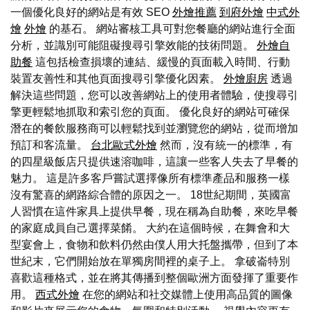
一個優化良好的網站是有效 SEO
外燴推薦
到府外燴
中式外
燴
外燴
的基石。 網站審核工具可對您餐廳的網站進行全面
分析，並識別可能阻礙搜尋引擎效能的技術問題。
外燴自
助餐
這包括檢查損壞的連結、緩慢的頁面載入時間、行動
裝置友善性和其他頁面搜尋引擎優化因素。
外燴廚房
透過
解決這些問題，您可以改善網站上的使用者體驗，使搜尋引
擎更輕鬆地抓取和索引您的頁面。 優化良好的網站可確保
潛在的餐飲服務商可以輕鬆找到並瀏覽您的網站，從而增加
預訂和客流量。
台北歐式外燴
然而，沒有統一的標準，有
的四星級飯店只提供速溶咖啡，這讓一些客人失去了早餐的
魅力。 這是許多客戶嘗試選擇像所有標準產品和服務一樣
沒有驚喜的網路綜合體的原因之一。 18世紀期間，英國富
人習慣在這件家具上提供早餐，現在稱為自助餐，來吃早餐
的家庭成員自己選擇菜餚。 大約在這個時候，在舞會和大
型宴會上，食物和飲料仍然由僕人用大托盤攜帶，但到了本
世紀末，它們開始放在單獨房間裡的桌子上。 拿破崙特別
喜歡這種格式，並在將其傳播到整個歐洲方面發揮了重要作
用。
西式外燴
在您的網站和社交媒體上使用高品質的圖像