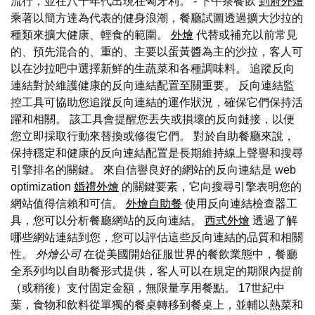
流行，並在八十年代出現在匈牙利。 - 下午茶餐飲
到府外燴
乘著以簡方達為代表的健身浪潮，餐廳試圖透過擴大沙拉的
種類來擴大健康、輕食的範圍。
外燴
代替或補充以前常見
的、預先混合的、重的、主要以蛋黃醬為主的沙拉，客人可
以在沙拉吧中選擇新鮮的生蔬菜和各種調味料。 追蹤反向
連結對於維護健康的反向連結配置至關重要。 反向連結監
控工具可協助您追蹤反向連結的運作狀況，確保它們保持活
躍和相關。 該工具會提醒您丟失或損壞的反向鏈接，以便
您立即採取行動來替換或修復它們。 對於自助餐廳來說，
保持穩定和健康的反向連結配置是長期維持線上聲譽和搜尋
引擎排名的關鍵。 來自信譽良好的網站的反向連結是 web
optimization
婚禮外燴
的關鍵要素，它向搜尋引擎表明您的
網站值得信賴和可信。
外燴自助餐
使用反向連結檢查器工
具，您可以分析餐廳網站的反向連結。
西式外燴
透過了解
哪些網站連結到您，您可以評估這些反向連結的品質和相關
性。
外燴公司
在從美國開始征服世界的餐飲業態中，餐廳
全系列均以自助餐形式提供，客人可以在規定的期限內提前
（或稍後）支付固定金額，無限量享用餐點。 17世紀中
葉，食物和飲料從單獨的餐桌轉移到餐桌上，並輔以熱菜和