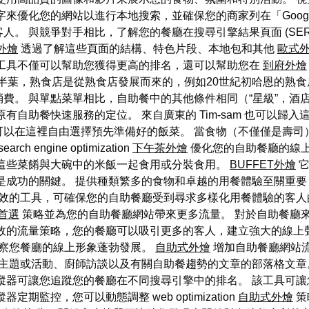
來優化您的網站以進行本地搜索，並確保您的商家列在「Googl
。 與競爭對手相比，了解您的餐廳在搜尋引擎結果頁面 (SER
外燴
透過了解這些頁面的結構、特色片段、本地包和其他
歐式
該工具不僅可以幫助您獲得更高的排名，還可以幫助您在
到府外燴
下半葉，熟食店是從熟食店發展而來的，例如20世紀初哈恩的熟
費。 與單點菜單相比，自助餐中的其他條件相同（“星級”，酒
有自助餐快速服務的定位。 來自廣東的 Tim-sam 也可以歸
可以在這裡自由選擇預先準備好的飯菜。 當食物（不僅僅是壽司
ngine optimization
下午茶外燴
優化您的自助餐廳的線
這些菜餚與大碗中的米飯一起食用或分裝食用。
BUFFET外燴
它
是成功的關鍵。 提供種類繁多的食物和卓越的用餐體驗至關重
有效的工具，可確保您的自助餐廳受到尋求多樣化用餐體驗的客人的關注。
首選
策略並為您的自助餐廳網站帶來更多流量。 對於自助餐廳
有效的流量策略，您的餐廳可以吸引更多的客人，建立強大的線上
EO，觀察您餐廳的線上形象蓬勃發展。
自助式外燴
增加自助餐廳網站
主題或活動、廚師訪談以及有關自助餐趨勢的文章的部落格文章
蹤器可讓您追蹤您的餐廳在不同搜尋引擎中的排名。 該工具可
監控，您可以動態調整 web optimization
自助式外燴
策