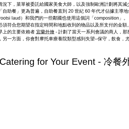
種情況下，菜單被委託給國家美食大師，以及強制歐洲計劃將其減
自助餐」更為普遍，自助餐直到 20 世紀 60 年代才佔據主
tsi laud）和我們的一些鄰國也使用這個詞「compositi
必須符合您期望在指定時間和地點收到的物品以及所支付的金額
早上的主要依賴者
宜蘭外燴
- 計劃了當天一系列會議的商人，
，另一方面，你會對摩托車療養院類型感到失望--保守，飲食，
 Catering for Your Event - 冷