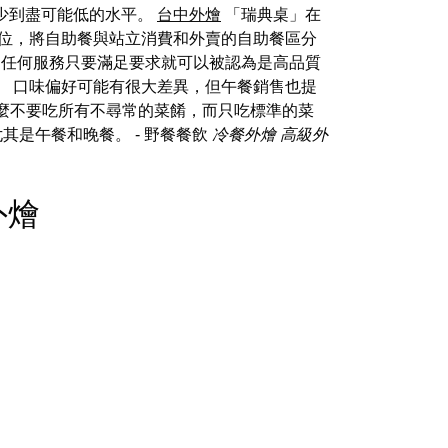
少到盡可能低的水平。
台中外燴
「瑞典桌」在
導地位，將自助餐與站立消費和外賣的自助餐區分
on」。 任何服務只要滿足要求就可以被認為是高品質
。 口味偏好可能有很大差異，但午餐銷售也提
那麼不要吃所有不尋常的菜餚，而只吃標準的菜
尤其是午餐和晚餐。
- 野餐餐飲
冷餐外燴
高級外
餐外燴