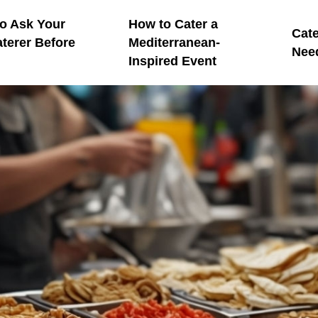
to Ask Your
How to Cater a
Cate
terer Before
Mediterranean-
Nee
Inspired Event