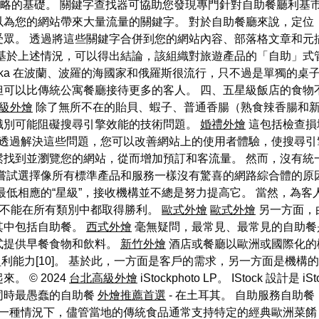
略的基礎。 關鍵字查找器可協助您發現專門針對自助餐廳利基
為您的網站帶來大量流量的關鍵字。 對於自助餐廳來說，定位「
眾。 透過將這些關鍵字合併到您的網站內容、部落格文章和元
基於上述情況，可以得出結論，該組織對旅遊產品的「自助」式
szka 在波蘭、波羅的海國家和俄羅斯很流行，只不過是單獨的
但可以比傳統公寓餐廳接待更多的客人。 四、五星級飯店的食物
級外燴
除了無所不在的貽貝、蝦子、普通香腸（熟食辣香腸和新
識別可能阻礙搜尋引擎效能的技術問題。
婚禮外燴
這包括檢查損
透過解決這些問題，您可以改善網站上的使用者體驗，使搜尋引
鬆找到並瀏覽您的網站，從而增加預訂和客流量。 然而，沒有統
嘗試選擇像所有標準產品和服務一樣沒有驚喜的網路綜合體的原
最低相應的“星級”，接收機構並不總是努力提高它。 當然，為客
就不能在所有類別中都取得勝利。
歐式外燴
歐式外燴
另一方面，
其中包括自助餐。
西式外燴
毫無疑問，最常見、最常見的自助餐
式提供早餐食物和飲料。
新竹外燴
酒店或餐廳以歐洲或國際化的
利能力[10]。 基於此，一方面是客戶的需求，另一方面是機構的
 © 2024
台北高級外燴
iStockphoto LP。 IStock 設計
同時最愚蠢的自助餐
外燴推薦首選
- 在土耳其。 自助服務自助
一種情況下，儘管當地的傳統食品通常支持特定的經典歐洲菜餚