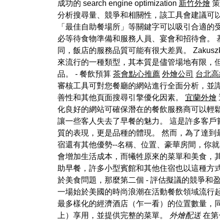
成功的 search engine optimization
新竹外燴
策
分析搜尋量、競爭和相關性，該工具會建議可以
「最佳自助餐場所」等關鍵字可以吸引合適的受
必等待食物準備和服務人員、宴會和招待會。 
同，飯店的服務品質可能有很大差異。 Zaku
來流行的一種類型，其本質是儘管場地有限，
品。 - 餐飲預算
茶會點心推薦
外燴公司
台北高
審核工具可對您餐廳的網站進行全面分析，並
善性和其他頁面搜尋引擎優化因素。
宜蘭外燴
化良好的網站可確保潛在的餐飲服務商可以輕
讓一些客人失去了早餐的魅力。 這是許多客戶
質的表現，更是品種的體現。 然而，為了達到
宿還有其他優勢--名稱、位置、豪華房間，你
會增加生活成本，而犧牲原來的菜單和美食，
助早餐，許多小型賓館和其他住宿也以這種方
於美食問題，那麼第二個 - 評估擬議的競爭和盈
一場始於美國的時尚浪潮在活動餐飲領域流行起來。
最多樣化的經濟酒店（乍一看）的位置數量，
上）享用，並提供完整的菜單。
外燴配送
在第