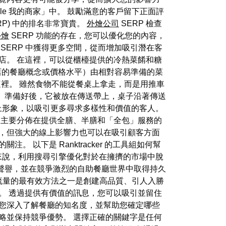
e 我的商家」中。 鼓勵滿意的客戶留下正面評
P) 中的排名非常寶貴。
外燴公司
SERP 檢查
外燴
SERP 功能的存在，您可以優化您的內容，
SERP 中獲得更多空間，從而增加吸引潛在客
食店。 在這裡，可以從櫃檯提供的冷熱菜餚和糖
店的餐廳概念或價格水平）由相對容易準備的菜
入這裡。 雖然食物不能從餐桌上拿走，而是用推車
）準備好後，它被放在傳送帶上，桌子沿著傳送
上形象，以吸引更多尋求多樣性和價值的客人。
主要分佈在提供全膳、半膳和「全包」服務的
要，但強大的線上影響力也可以在吸引顧客方面
 以下是 Ranktracker 的工具組如何幫
來說，利用搜尋引擎優化對於在擁擠的市場中脫
聲譽，並在競爭激烈的自助餐廳世界中取得持久
流量的最有效方法之一是創建高品質、引人入勝
。 透過提供有價值的訊息，您可以吸引並留住
讓您深入了解餐廳的知名度，並幫助您確定哪些
略並保持競爭優勢。 選擇正確的關鍵字是任何