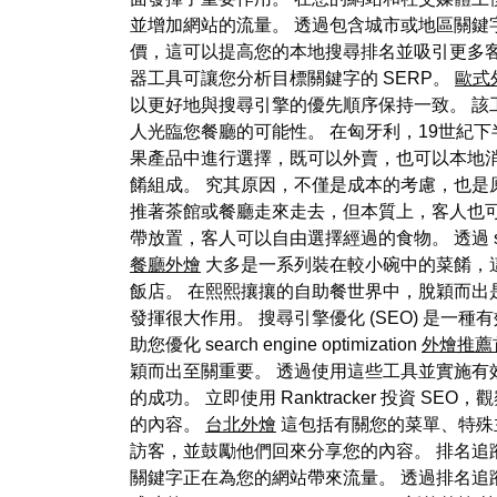
並增加網站的流量。 透過包含城市或地區關鍵字
價，這可以提高您的本地搜尋排名並吸引更多客人
器工具可讓您分析目標關鍵字的 SERP。
歐式
以更好地與搜尋引擎的優先順序保持一致。 
人光臨您餐廳的可能性。 在匈牙利，19世紀
果產品中進行選擇，既可以外賣，也可以本地消
餚組成。 究其原因，不僅是成本的考慮，也是原
推著茶館或餐廳走來走去，但本質上，客人也
帶放置，客人可以自由選擇經過的食物。 透過 search e
餐廳外燴
大多是一系列裝在較小碗中的菜餚，
飯店。 在熙熙攘攘的自助餐世界中，脫穎而出
發揮很大作用。 搜尋引擎優化 (SEO) 是一種
助您優化 search engine optimization
外燴推薦
穎而出至關重要。 透過使用這些工具並實施
的成功。 立即使用 Ranktracker 投資 S
的內容。
台北外燴
這包括有關您的菜單、特殊
訪客，並鼓勵他們回來分享您的內容。 排名追
關鍵字正在為您的網站帶來流量。 透過排名追蹤器定期