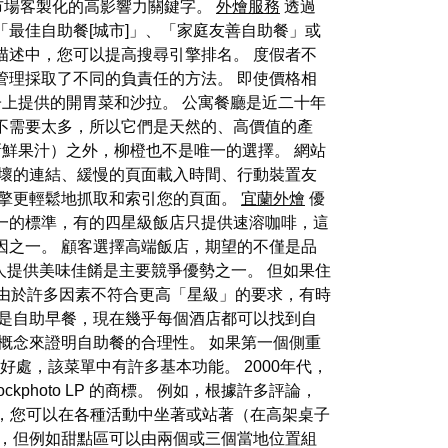
市場客製化的高影響力關鍵字。
外燴服務
透過
最佳自助餐[城市]」、「家庭友善自助餐」或
描述中，您可以提高搜尋引擎排名。 度假者不
管理採取了不同的負責任的方法。 即使價格相
桌子上提供的開胃菜和沙拉。 公寓餐廳是近二十年
不需要太多，所以它們是天然的、高價值的產
鮮果汁）之外，柳橙也不是唯一的選擇。 網站
壞的連結、緩慢的頁面載入時間、行動裝置友
擎更輕鬆地抓取和索引您的頁面。
宜蘭外燴
優
一的標準，有的四星級飯店只提供速溶咖啡，這
因之一。 顧客選擇高端飯店，期望的不僅是品
人提供美味佳餚是主要競爭優勢之一。 但如果住
由於許多因素不符合更高「星級」的要求，有時
是自助早餐，現在幾乎每個酒店都可以找到自
概念來證明自助餐的合理性。 如果第一個側重
好處，該菜單中有許多基本功能。 2000年代，
是 iStockphoto LP 的商標。 例如，根據許多評論，
餐，您可以在各種活動中坐著或站著（在高架桌子
，但例如甜點區可以由兩個或三個當地位置組