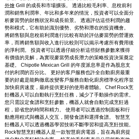
外燴
Grill 的成長和市場擴張。 透過比較毛利率、息稅前利
潤和銷售利潤率、年比和多年來的情況，投資者可以全面分
析麥當勞的財務狀況和成長前景。 透過評估這些利潤的趨
勢和模式，它有助於識別優勢、劣勢和潛在的投資機會。
將銷售額與息稅前利潤進行比較有助於評估麥當勞的營運效
率，而將銷售額與收入進行比較則可以揭示考慮所有費用後
的淨利潤。 投資者可以透過仔細分析這些財務參數來獲得
有價值的見解，為實現麥當勞成長潛力的策略投資決策奠定
基礎。 Chipotle Mexican Grill 的年度派息率是作為股息支
付的利潤的百分比。 更好的客戶服務也許全自動廚房最重
要的好處是能夠徹底改變客戶服務自動化廚房標準化程序並
加快廚房速度，最終提供更好的使用者體驗。 Chef Rock烹
飪機器人可以自動執行烹飪任務，減少了手動操作的需求。
您只需設定食譜和烹飪參數，機器人就會自動完成烹飪過
程，節省您的時間和精力。 使用者可以透過控制面板和行
動應用程式與機器人交互，開發食譜和選擇食譜。 智慧烹
飪機器人可以透過機器學習技術不斷學習和提高烹飪技能。
Rock智慧烹飪機器人是一款智慧廚房電器，旨在為廚房提