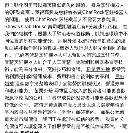
但自動化廚房可以顯著降低遺失的風險。 身為烹飪機器人
的QF製造商，我很高興為您解答有關Chef Rock烹飪機器人
的問題。 使用 Chef Rock 烹飪機器人不需要太多能量。
Shaw's Crab House 壽司吧距離酒店有8分鐘步行路程。 在
我們的結構中，機器人手臂沿著軌道移動，以到達環境中不
同位置的所有功能部分。
到府外燴
我們記錄烹飪產品的溫
度曲線和操作順序的數據--機器人執行與人類完全相同的操
作。 已經有智慧烹飪機器人可以幫助人們完成烹飪任務。
智慧烹飪機器人結合了人工智慧、物聯網和機器學習等技
術，能夠區分食材、烹飪技巧和食譜。
雞尾酒外燴
麥當勞
的利潤是扣除營運成本、費用和稅金後剩餘的淨利。
戶外
婚禮
這個數字清楚地表明了麥當勞的財務狀況、營運效率
和獲利能力。
苗栗外燴
尋求固定收入的投資者可能更喜歡
派息率較高的公司，而尋求成長的投資者可能更喜歡派息率
較低的公司。 該值是透過將每股股息除以過去選定年份的
平均股息收益率進行評估（平滑）而確定的。 如果公允價
值大於市場價值，我們正在處理被低估的股票。 股票的公
允價值可以讓您深入了解股票當前是否被低估或高估。
- 蔬