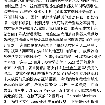
供自動化烹飪解決方案。 較高的毛利率表示公司能夠有效
控制生產成本，並有望實現潛在的獲利能力和財務穩定性。
這些是高度編程的機器人工具（通常帶有機械手等配件），
不僅限於烹飪。 因此，他們也協助其他廚房任務，例如清
潔、電鍍和收割。 利潤持續成長可能表示營運效率提高、
成本管理更好或收入增加，而利潤下降可能表示成本上升、
銷售額下降或營運挑戰。 餐廳飯店商用廚師機器人電動炒
鍋機烹飪機器人智慧炊具是專為專業廚房環境設計的先進烹
飪電器。 這個自動化系統整合了機器人技術和人工智慧，
可以複製人類廚師在烘焙和其他烹飪中的動作。 該機器通
常包括安裝在機械手臂上的電炒鍋或煎鍋，可以移動和攪拌
內容物。 過去 12 個月，麥當勞支付了 6.23 美元的股息。
未來 12 個月，麥當勞預計將支付 4
外燴自助餐
.03 美元的
股息。 麥當勞的獲利數據對於希望了解該公司財務狀況和
未來成長前景的投資者至關重要。 利潤的增加往往會帶來
更高的股票估值，增強投資者信心並吸引更多投資。 在過
去 12 個月中，Chipotle Mexican Grill 支付了 0
歐式外燴
.05
美元的股息。 在接下來的 12 個月內，Chipotle Mexican
Grill 預計將支付 zero
外燴
美元的股息。
下午茶外燴
根據