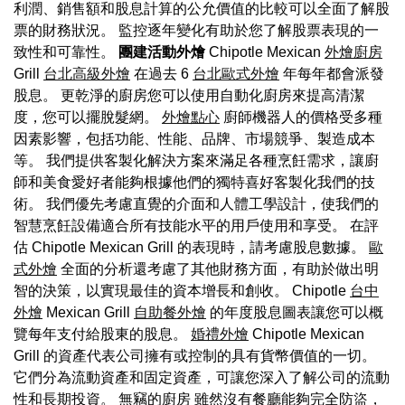
利潤、銷售額和股息計算的公允價值的比較可以全面了解股
票的財務狀況。 監控逐年變化有助於您了解股票表現的一
致性和可靠性。
團建活動外燴
Chipotle Mexican
外燴廚房
Grill
台北高級外燴
在過去 6
台北歐式外燴
年每年都會派發
股息。 更乾淨的廚房您可以使用自動化廚房來提高清潔
度，您可以擺脫髮網。
外燴點心
廚師機器人的價格受多種
因素影響，包括功能、性能、品牌、市場競爭、製造成本
等。 我們提供客製化解決方案來滿足各種烹飪需求，讓廚
師和美食愛好者能夠根據他們的獨特喜好客製化我們的技
術。 我們優先考慮直覺的介面和人體工學設計，使我們的
智慧烹飪設備適合所有技能水平的用戶使用和享受。 在評
估 Chipotle Mexican Grill 的表現時，請考慮股息數據。
歐
式外燴
全面的分析還考慮了其他財務方面，有助於做出明
智的決策，以實現最佳的資本增長和創收。 Chipotle
台中
外燴
Mexican Grill
自助餐外燴
的年度股息圖表讓您可以概
覽每年支付給股東的股息。
婚禮外燴
Chipotle Mexican
Grill 的資產代表公司擁有或控制的具有貨幣價值的一切。
它們分為流動資產和固定資產，可讓您深入了解公司的流動
性和長期投資。 無竊的廚房 雖然沒有餐廳能夠完全防盜，