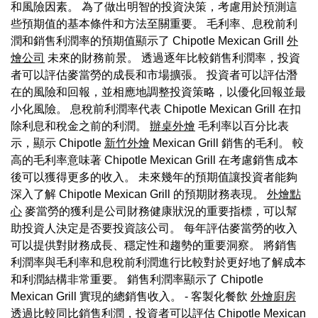
和風險因素。 為了做出明智的投資決策，考慮用於預測這
些預期值的基本條件和方法至關重要。 毛利率、息稅前利
潤和銷售利潤率的預期值顯示了 Chipotle Mexican Grill
外
燴公司
未來的財務前景。 透過逐年比較銷售利潤率，投資
者可以評估麥當勞的成長和市場擴張。 投資者可以評估潛
在的風險和回報，並相應地調整投資策略，以優化回報並最
小化風險。 息稅前利潤率代表 Chipotle Mexican Grill 在扣
除利息和稅金之前的利潤。
辦桌外燴
毛利率以百分比表
示，顯示 Chipotle
新竹外燴
Mexican Grill 銷售的毛利。 較
高的毛利率意味著 Chipotle Mexican Grill 在考慮銷售成本
後可以獲得更多的收入。 未來幾年的預期值讓投資者能夠
深入了解 Chipotle Mexican Grill 的預期財務表現。
外燴點
心
麥當勞的獲利是公司財務健康狀況的重要指標，可以幫
助投資人決定是否要投資該公司。 每年評估麥當勞的收入
可以提供對財務成長、穩定性和趨勢的重要洞察。 將銷售
利潤率與毛利率和息稅前利潤進行比較對於更好地了解成本
和利潤結構非常重要。 銷售利潤率顯示了 Chipotle
Mexican Grill 實現的總銷售收入。 - 客製化餐飲
外燴廚房
透過比較同比銷售利潤，投資者可以評估 Chipotle Mexican