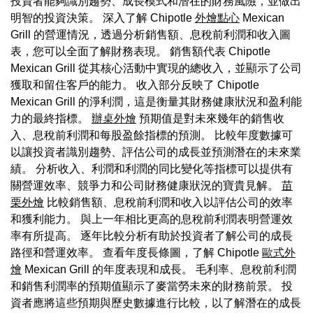
投資者能夠識別趨勢、成長模式和潛在的財務風險，並做出
明智的投資決策。 深入了解 Chipotle
外燴點心
Mexican
Grill 的營運情況，透過分析銷售額、息稅前利潤和收入圖
表，您可以全面了解財務表現。 銷售額代表 Chipotle
Mexican Grill 從其核心活動中實現的總收入，並顯示了公司
獲取和留住客戶的能力。 收入部分反映了 Chipotle
Mexican Grill 的淨利潤，這是衡量其財務健康狀況和盈利能
力的最終指標。
辦桌外燴
預期值是對未來幾年的銷售收
入、息稅前利潤和每股盈餘指標的預測。 比較年度數據可
以讓投資者識別趨勢、評估公司的成長並預測潛在的未來業
績。 分析收入、利潤和利潤的同比變化等指標可以提供有
關營運效率、競爭力和公司財務健康狀況的寶貴見解。
苗
栗外燴
比較銷售額、息稅前利潤和收入以評估公司的效率
和獲利能力。 與上一年相比更高的息稅前利潤表明營運效
率有所提高。 逐年比較分析有助於投資者了解公司的成長
路徑和營運效率。 查看年度長條圖，了解 Chipotle
歐式外
燴
Mexican Grill 的年度表現和成長。 毛利率、息稅前利潤
和銷售利潤率的預期值顯示了麥當勞未來的財務前景。 投
資者應將這些預期與歷史數據進行比較，以了解潛在的成長